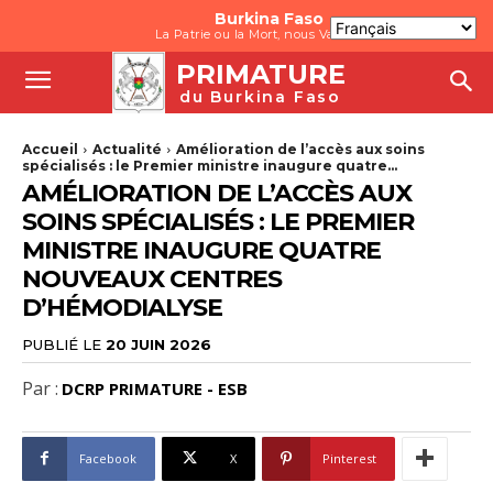
Burkina Faso
La Patrie ou la Mort, nous Vaincrons
PRIMATURE
du Burkina Faso
Accueil
Actualité
Amélioration de l’accès aux soins
spécialisés : le Premier ministre inaugure quatre...
AMÉLIORATION DE L’ACCÈS AUX
SOINS SPÉCIALISÉS : LE PREMIER
MINISTRE INAUGURE QUATRE
NOUVEAUX CENTRES
D’HÉMODIALYSE
PUBLIÉ LE
20 JUIN 2026
Par :
DCRP PRIMATURE - ESB
Facebook
X
Pinterest