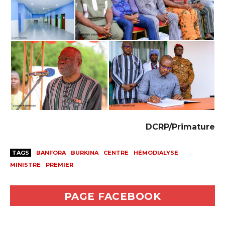
DCRP/Primature
TAGS
BANFORA
BURKINA
CENTRE
HÉMODIALYSE
MINISTRE
PREMIER
PAGE FACEBOOK