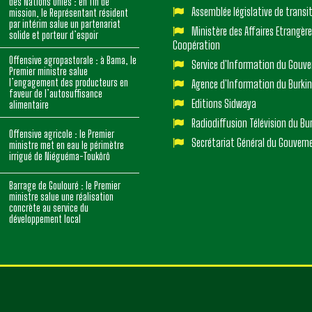
des Nations Unies : en fin de
Assemblée législative de transi
mission, le Représentant résident
par intérim salue un partenariat
Ministère des Affaires Etrangère
solide et porteur d’espoir
Coopération
Offensive agropastorale : à Bama, le
Service d'Information du Gouv
Premier ministre salue
l’engagement des producteurs en
Agence d'Information du Burki
faveur de l’autosuffisance
Editions Sidwaya
alimentaire
Radiodiffusion Télévision du Bu
Offensive agricole : le Premier
Secrétariat Général du Gouver
ministre met en eau le périmètre
irrigué de Niéguéma-Toukôrô
Barrage de Goulouré : le Premier
ministre salue une réalisation
concrète au service du
développement local