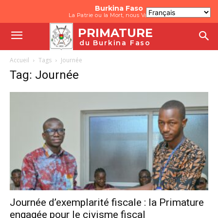
Burkina Faso
La Patrie ou la Mort, nous Vaincrons
PRIMATURE
du Burkina Faso
Accueil
Tags
Journée
Tag: Journée
Journée d’exemplarité fiscale : la Primature
engagée pour le civisme fiscal