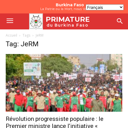
Burkina Faso
La Patrie ou la Mort, nous Vaincrons
PRIMATURE
du Burkina Faso
Accueil
Tags
JeRM
Tag: JeRM
Révolution progressiste populaire : le
Premier ministre lance l’initiative «