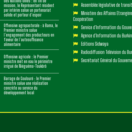
des Nations Unies : en fin de
Assemblée législative de transi
mission, le Représentant résident
par intérim salue un partenariat
Ministère des Affaires Etrangère
solide et porteur d’espoir
Coopération
Offensive agropastorale : à Bama, le
Service d'Information du Gouv
Premier ministre salue
l’engagement des producteurs en
Agence d'Information du Burki
faveur de l’autosuffisance
Editions Sidwaya
alimentaire
Radiodiffusion Télévision du Bu
Offensive agricole : le Premier
Secrétariat Général du Gouver
ministre met en eau le périmètre
irrigué de Niéguéma-Toukôrô
Barrage de Goulouré : le Premier
ministre salue une réalisation
concrète au service du
développement local