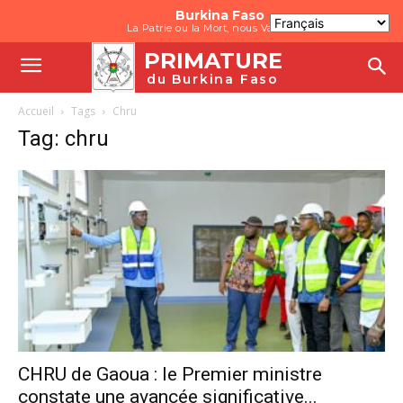
Burkina Faso
La Patrie ou la Mort, nous Vaincrons
PRIMATURE
du Burkina Faso
Accueil
Tags
Chru
Tag: chru
CHRU de Gaoua : le Premier ministre
constate une avancée significative...