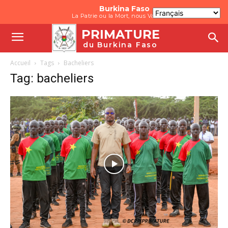
Burkina Faso
La Patrie ou la Mort, nous Vaincrons
PRIMATURE
du Burkina Faso
Accueil
Tags
Bacheliers
Tag: bacheliers