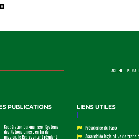
0
ACCUEIL
PRIMAT
ES PUBLICATIONS
LIENS UTILES
Coopération Burkina Faso–Système
Présidence du Faso
des Nations Unies : en fin de
Assemblée législative de transi
mission, le Représentant résident