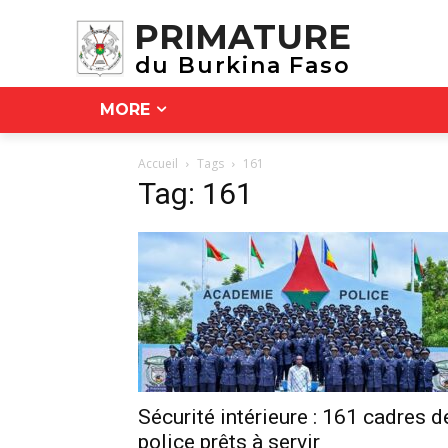
PRIMATURE
du Burkina Faso
MORE
Accueil
Tags
161
Tag: 161
Sécurité intérieure : 161 cadres d
police prêts à servir