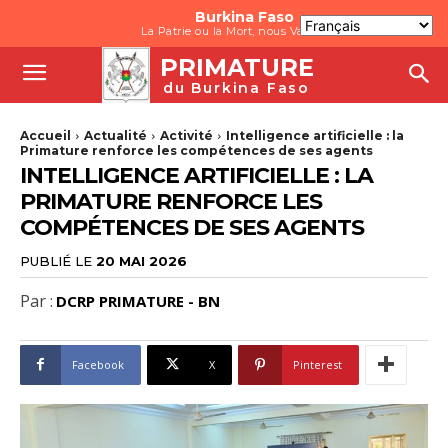
Burkina Faso
La Patrie ou la Mort, nous Vaincrons
PRIMATURE
du Burkina Faso
Accueil
Actualité
Activité
Intelligence artificielle : la
Primature renforce les compétences de ses agents
INTELLIGENCE ARTIFICIELLE : LA
PRIMATURE RENFORCE LES
COMPÉTENCES DE SES AGENTS
PUBLIÉ LE
20 MAI 2026
Par :
DCRP PRIMATURE - BN
Facebook
X
Pinterest