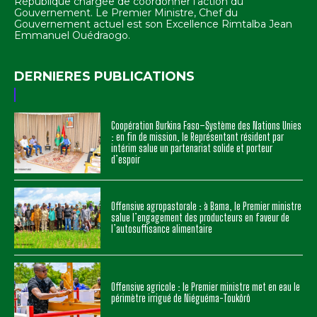
République chargée de coordonner l'action du
Gouvernement. Le Premier Ministre, Chef du
Gouvernement actuel est son Excellence Rimtalba Jean
Emmanuel Ouédraogo.
DERNIERES PUBLICATIONS
Coopération Burkina Faso–Système des Nations Unies
: en fin de mission, le Représentant résident par
intérim salue un partenariat solide et porteur
d’espoir
Offensive agropastorale : à Bama, le Premier ministre
salue l’engagement des producteurs en faveur de
l’autosuffisance alimentaire
Offensive agricole : le Premier ministre met en eau le
périmètre irrigué de Niéguéma-Toukôrô