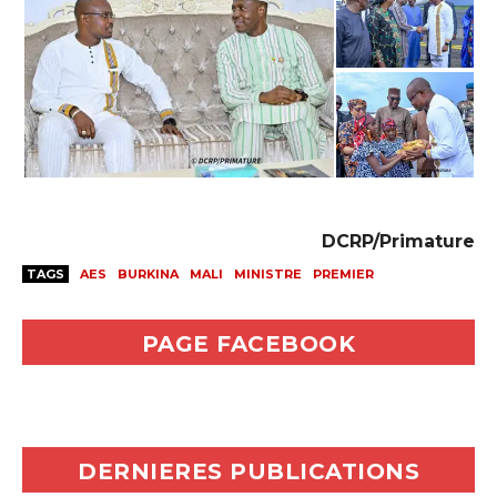
DCRP/Primature
TAGS
AES
BURKINA
MALI
MINISTRE
PREMIER
PAGE FACEBOOK
DERNIERES PUBLICATIONS