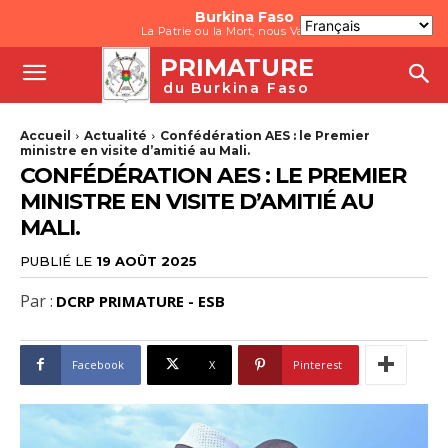
Burkina Faso
La Patrie ou la Mort, nous Vaincrons
PRIMATURE
du Burkina Faso
Accueil
Actualité
Confédération AES : le Premier
ministre en visite d’amitié au Mali.
CONFÉDÉRATION AES : LE PREMIER
MINISTRE EN VISITE D’AMITIÉ AU
MALI.
PUBLIÉ LE
19 AOÛT 2025
Par :
DCRP PRIMATURE - ESB
Facebook
X
Pinterest