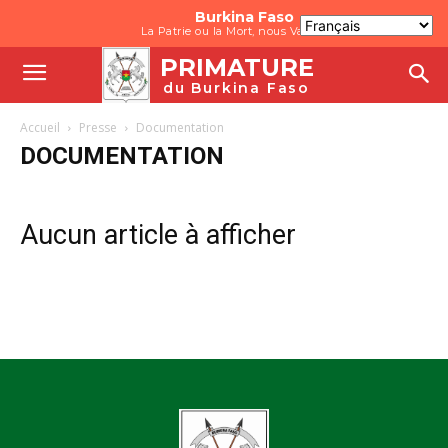
Burkina Faso
La Patrie ou la Mort, nous Vaincrons
PRIMATURE
du Burkina Faso
Accueil
Presse
Documentation
DOCUMENTATION
Aucun article à afficher